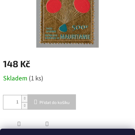
148 Kč
Měrná
Skladem
(1 ks)
cena:
Přidat do košíku
ZEPTAT SE
SDÍLET