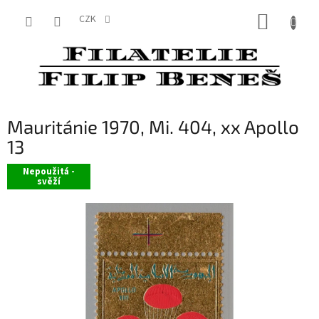
Přejít
NÁKUP
na
CZK
obsah
KOŠÍK
Mauritánie 1970, Mi. 404, xx Apollo
13
Nepoužitá -
svěží