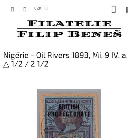
Přejít
NÁKUP
na
CZK
obsah
KOŠÍK
Nigérie - Oil Rivers 1893, Mi. 9 IV. a,
△ 1/2 / 2 1/2