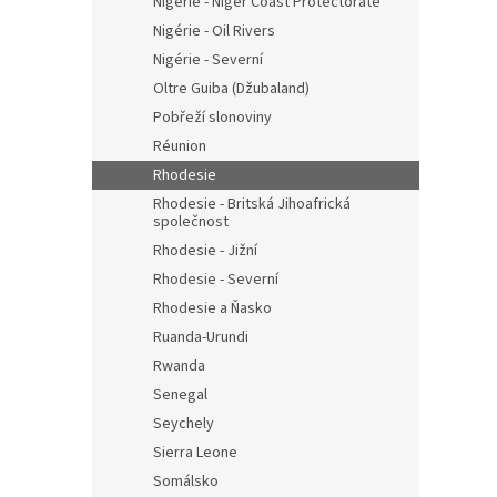
Nigérie - Niger Coast Protectorate
Nigérie - Oil Rivers
Nigérie - Severní
Oltre Guiba (Džubaland)
Pobřeží slonoviny
Réunion
Rhodesie
Rhodesie - Britská Jihoafrická
společnost
Rhodesie - Jižní
Rhodesie - Severní
Rhodesie a Ňasko
Ruanda-Urundi
Rwanda
Senegal
Seychely
Sierra Leone
Somálsko