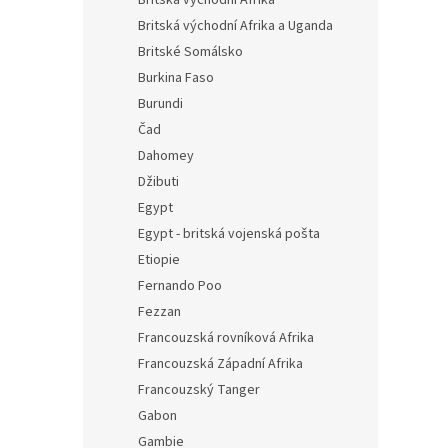
Britská východní Afrika
Britská východní Afrika a Uganda
Britské Somálsko
Burkina Faso
Burundi
Čad
Dahomey
Džibuti
Egypt
Egypt - britská vojenská pošta
Etiopie
Fernando Poo
Fezzan
Francouzská rovníková Afrika
Francouzská Západní Afrika
Francouzský Tanger
Gabon
Gambie