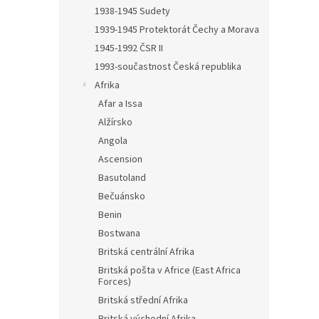
n
1938-1945 Sudety
e
1939-1945 Protektorát Čechy a Morava
l
1945-1992 ČSR II
1993-součastnost Česká republika
Afrika
Afar a Issa
Alžírsko
Angola
Ascension
Basutoland
Bečuánsko
Benin
Bostwana
Britská centrální Afrika
Britská pošta v Africe (East Africa
Forces)
Britská střední Afrika