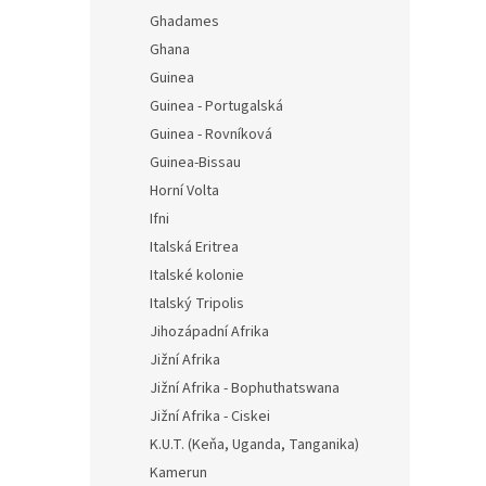
Ghadames
Ghana
Guinea
Guinea - Portugalská
Guinea - Rovníková
Guinea-Bissau
Horní Volta
Ifni
Italská Eritrea
Italské kolonie
Italský Tripolis
Jihozápadní Afrika
Jižní Afrika
Jižní Afrika - Bophuthatswana
Jižní Afrika - Ciskei
K.U.T. (Keňa, Uganda, Tanganika)
Kamerun