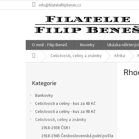
Přejít
info@filateliefilipbenes.cz
na
obsah
O mně - Filip Beneš
Novinky
Ukázka některýc
Domů
Celistvosti, celiny a známky
Afrika
P
Rhod
o
Přeskočit
s
Kategorie
kategorie
t
r
Bankovky
a
Celistvosti a celiny - kus za 48 Kč
n
Celistvosti a celiny - kus za 98 Kč
n
í
Celistvosti, celiny a známky
p
1918-1938 ČSR I
a
1918-1945 Československá polní pošta