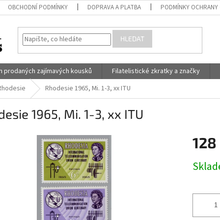
OBCHODNÍ PODMÍNKY
DOPRAVA A PLATBA
PODMÍNKY OCHRANY 
HLEDAT
h prodaných zajímavých kousků
Filatelistické zkratky a značky
Rhodesie
Rhodesie 1965, Mi. 1-3, xx ITU
esie 1965, Mi. 1-3, xx ITU
128
Měrná
Skla
cena: