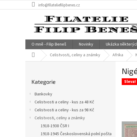
Přejít
info@filateliefilipbenes.cz
na
obsah
O mně - Filip Beneš
Novinky
Ukázka některýc
Domů
Celistvosti, celiny a známky
Afrika
P
Nigé
o
Přeskočit
s
Kategorie
kategorie
Sleva!
t
r
Bankovky
a
Celistvosti a celiny - kus za 48 Kč
n
Celistvosti a celiny - kus za 98 Kč
n
í
Celistvosti, celiny a známky
p
1918-1938 ČSR I
a
1918-1945 Československá polní pošta