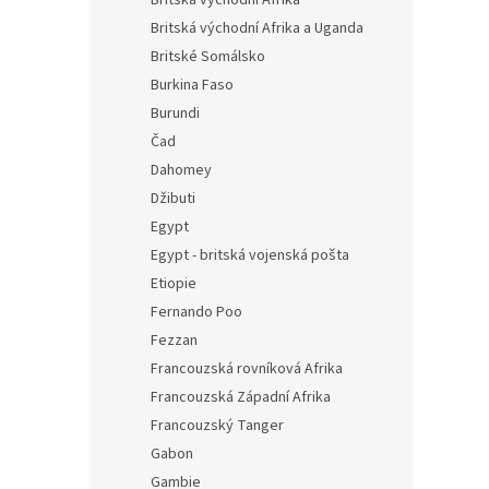
Britská východní Afrika
Britská východní Afrika a Uganda
Britské Somálsko
Burkina Faso
Burundi
Čad
Dahomey
Džibuti
Egypt
Egypt - britská vojenská pošta
Etiopie
Fernando Poo
Fezzan
Francouzská rovníková Afrika
Francouzská Západní Afrika
Francouzský Tanger
Gabon
Gambie