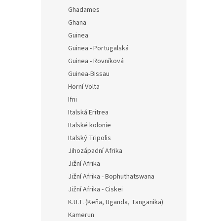
Ghadames
Ghana
Guinea
Guinea - Portugalská
Guinea - Rovníková
Guinea-Bissau
Horní Volta
Ifni
Italská Eritrea
Italské kolonie
Italský Tripolis
Jihozápadní Afrika
Jižní Afrika
Jižní Afrika - Bophuthatswana
Jižní Afrika - Ciskei
K.U.T. (Keňa, Uganda, Tanganika)
Kamerun