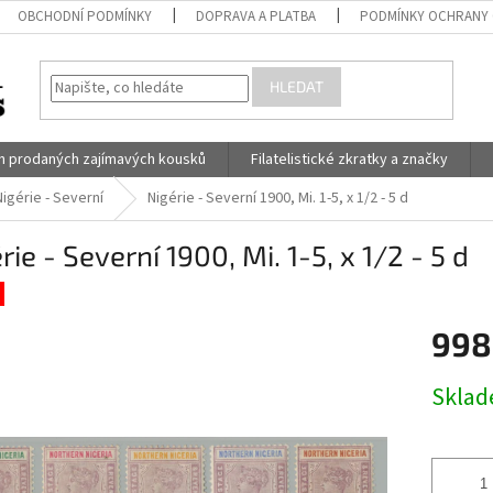
OBCHODNÍ PODMÍNKY
DOPRAVA A PLATBA
PODMÍNKY OCHRANY 
HLEDAT
h prodaných zajímavých kousků
Filatelistické zkratky a značky
Nigérie - Severní
Nigérie - Severní 1900, Mi. 1-5, x 1/2 - 5 d
rie - Severní 1900, Mi. 1-5, x 1/2 - 5 d
998
Měrná
Skla
cena: