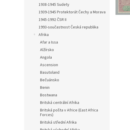
n
1938-1945 Sudety
e
1939-1945 Protektorát Čechy a Morava
l
1945-1992 ČSR II
1993-součastnost Česká republika
Afrika
Afar a Issa
Alžírsko
Angola
Ascension
Basutoland
Bečuánsko
Benin
Bostwana
Britská centrální Afrika
Britská pošta v Africe (East Africa
Forces)
Britská střední Afrika