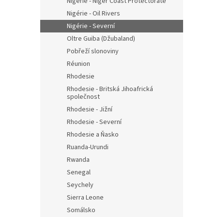
Nigérie - Niger Coast Protectorate
Nigérie - Oil Rivers
Nigérie - Severní
Oltre Guiba (Džubaland)
Pobřeží slonoviny
Réunion
Rhodesie
Rhodesie - Britská Jihoafrická
společnost
Rhodesie - Jižní
Rhodesie - Severní
Rhodesie a Ňasko
Ruanda-Urundi
Rwanda
Senegal
Seychely
Sierra Leone
Somálsko