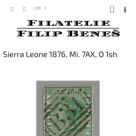
Přejít
NÁKUP
na
CZK
obsah
KOŠÍK
Sierra Leone 1876, Mi. 7AX, O 1sh