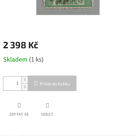
2 398 Kč
Měrná
Skladem
(1 ks)
cena:
Přidat do košíku
ZEPTAT SE
SDÍLET