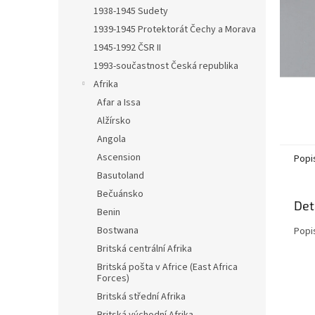
n
1938-1945 Sudety
e
1939-1945 Protektorát Čechy a Morava
l
1945-1992 ČSR II
1993-součastnost Česká republika
Afrika
Afar a Issa
Alžírsko
Angola
Ascension
Popi
Basutoland
Bečuánsko
Det
Benin
Bostwana
Popi
Britská centrální Afrika
Britská pošta v Africe (East Africa
Forces)
Britská střední Afrika