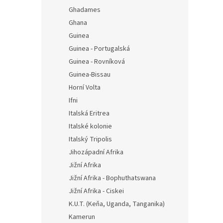
Ghadames
Ghana
Guinea
Guinea - Portugalská
Guinea - Rovníková
Guinea-Bissau
Horní Volta
Ifni
Italská Eritrea
Italské kolonie
Italský Tripolis
Jihozápadní Afrika
Jižní Afrika
Jižní Afrika - Bophuthatswana
Jižní Afrika - Ciskei
K.U.T. (Keňa, Uganda, Tanganika)
Kamerun