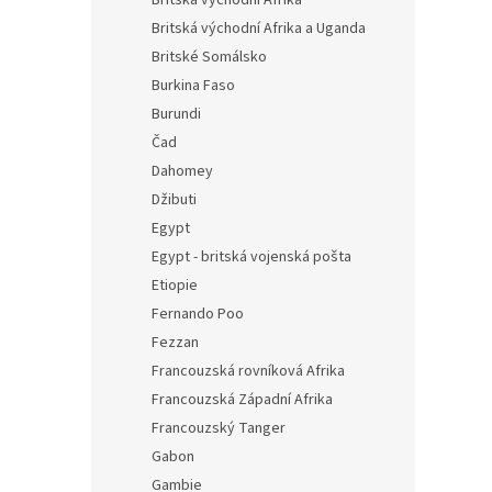
Britská východní Afrika
Britská východní Afrika a Uganda
Britské Somálsko
Burkina Faso
Burundi
Čad
Dahomey
Džibuti
Egypt
Egypt - britská vojenská pošta
Etiopie
Fernando Poo
Fezzan
Francouzská rovníková Afrika
Francouzská Západní Afrika
Francouzský Tanger
Gabon
Gambie