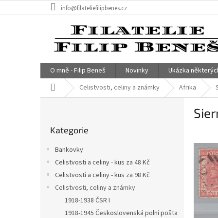
Přejít
info@filateliefilipbenes.cz
na
obsah
O mně - Filip Beneš
Novinky
Ukázka některýc
Domů
Celistvosti, celiny a známky
Afrika
P
Sier
o
Přeskočit
s
Kategorie
kategorie
t
r
Bankovky
a
Celistvosti a celiny - kus za 48 Kč
n
Celistvosti a celiny - kus za 98 Kč
n
í
Celistvosti, celiny a známky
p
1918-1938 ČSR I
a
1918-1945 Československá polní pošta