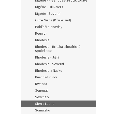
Nigérie - Niger Coast Protectorate
Nigérie - Oil Rivers
Nigérie - Severní
Oltre Guiba (Džubaland)
Pobřeží slonoviny
Réunion
Rhodesie
Rhodesie - Britská Jihoafrická
společnost
Rhodesie - Jižní
Rhodesie - Severní
Rhodesie a Ňasko
Ruanda-Urundi
Rwanda
Senegal
Seychely
Sierra Leone
Somálsko