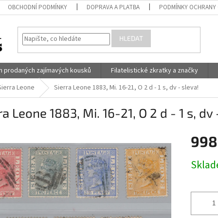
OBCHODNÍ PODMÍNKY
DOPRAVA A PLATBA
PODMÍNKY OCHRANY 
HLEDAT
h prodaných zajímavých kousků
Filatelistické zkratky a značky
Sierra Leone
Sierra Leone 1883, Mi. 16-21, O 2 d - 1 s, dv - sleva!
ra Leone 1883, Mi. 16-21, O 2 d - 1 s, dv 
998
Měrná
Skla
cena: