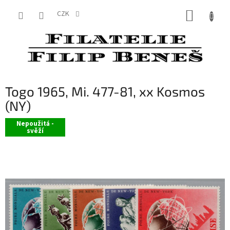
Přejít
NÁKUP
na
CZK
obsah
KOŠÍK
Togo 1965, Mi. 477-81, xx Kosmos
(NY)
Nepoužitá -
svěží