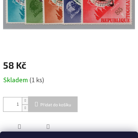
58 Kč
Měrná
Skladem
(1 ks)
cena:
Přidat do košíku
ZEPTAT SE
SDÍLET