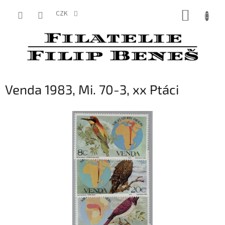
Přejít
NÁKUP
na
CZK
obsah
KOŠÍK
Venda 1983, Mi. 70-3, xx Ptáci